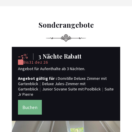
Sonderangebote
-5%
|
3 Nächte Rabatt
-
Bis
31 dez 26
Angebot für Aufenthalte ab 3 Nächten.
An
Angebot gültig für :
Domitille Deluxe Zimmer mit
An
Gartenblick
|
Deluxe Jules-Zimmer mit
Gar
Gartenblick
|
Junior Sovane Suite mit Poolblick
|
Suite
Gar
Jr Pierre
Jr 
Buchen