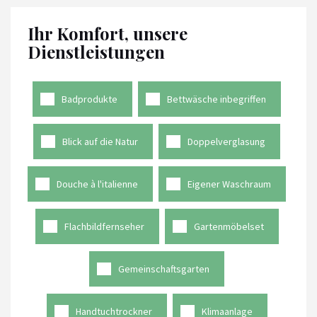
Ihr Komfort, unsere
Dienstleistungen
Badprodukte
Bettwäsche inbegriffen
Blick auf die Natur
Doppelverglasung
Douche à l'italienne
Eigener Waschraum
Flachbildfernseher
Gartenmöbelset
Gemeinschaftsgarten
Handtuchtrockner
Klimaanlage