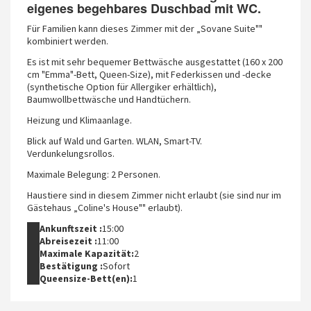
eigenes begehbares Duschbad mit WC.
Für Familien kann dieses Zimmer mit der „Sovane Suite""
kombiniert werden.
Es ist mit sehr bequemer Bettwäsche ausgestattet (160 x 200
cm "Emma"-Bett, Queen-Size), mit Federkissen und -decke
(synthetische Option für Allergiker erhältlich),
Baumwollbettwäsche und Handtüchern.
Heizung und Klimaanlage.
Blick auf Wald und Garten. WLAN, Smart-TV.
Verdunkelungsrollos.
Maximale Belegung: 2 Personen.
Haustiere sind in diesem Zimmer nicht erlaubt (sie sind nur im
Gästehaus „Coline's House"" erlaubt).
Ankunftszeit :
15:00
Abreisezeit :
11:00
Maximale Kapazität:
2
Bestätigung :
Sofort
Queensize-Bett(en):
1