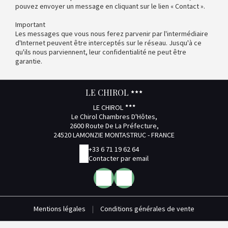
pouvez envoyer un message en cliquant sur le lien « Contact ».
Important
Les messages que vous nous ferez parvenir par l'intermédiaire
d'Internet peuvent être interceptés sur le réseau. Jusqu'à ce
qu'ils nous parviennent, leur confidentialité ne peut être
garantie.
LE CHIROL
LE CHIROL
Le Chirol Chambres D'Hôtes,
2600 Route De La Préfecture,
24520 LAMONZIE MONTASTRUC - FRANCE
+33 6 71 19 62 64
Contacter par email
Mentions légales
|
Conditions générales de vente