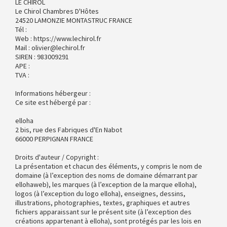
LE CHIROL
Le Chirol Chambres D'Hôtes
24520 LAMONZIE MONTASTRUC FRANCE
Tél :
Web : https://www.lechirol.fr
Mail : olivier@lechirol.fr
SIREN : 983009291
APE :
TVA :
Informations hébergeur :
Ce site est hébergé par :
elloha
2 bis, rue des Fabriques d'En Nabot
66000 PERPIGNAN FRANCE
Droits d'auteur / Copyright :
La présentation et chacun des éléments, y compris le nom de
domaine (à l’exception des noms de domaine démarrant par
ellohaweb), les marques (à l’exception de la marque elloha),
logos (à l’exception du logo elloha), enseignes, dessins,
illustrations, photographies, textes, graphiques et autres
fichiers apparaissant sur le présent site (à l’exception des
créations appartenant à elloha), sont protégés par les lois en